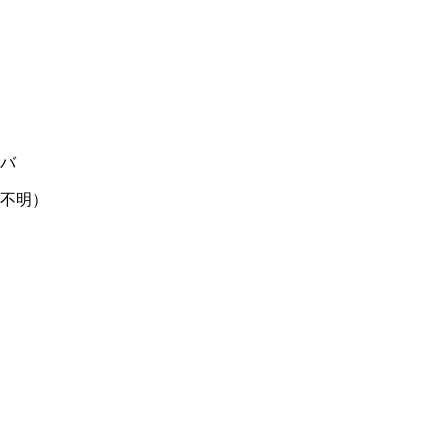
バ
不明）