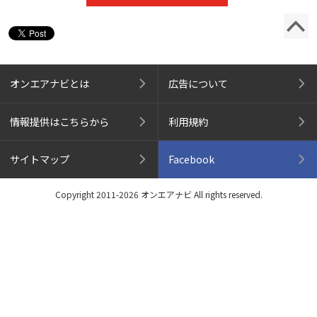
オンエアナビとは
広告について
情報提供はこちらから
利用規約
サイトマップ
Facebook
Copyright 2011-2026 オンエアナビ All rights reserved.